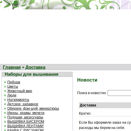
Главная
»
Доставка
Наборы для вышивания
Новости
Пейзаж
Цветы
Животный мир
Поиск в новостях:
Люди
Натюрморты
Детское, забавное
Доставка
Обереги, фэн-шуй, миниатюры
Иконы, храмы, мечети
Кратко:
Подушки, аксессуары
ВЫШИВКА БИСЕРОМ
Если Вы оформили заказ на су
ВЫШИВКА ЛЕНТАМИ
расходы мы берем на себя.
КАНВА С РИСУНКОМ