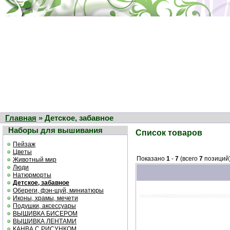
Главная
» Детское, забавное
Наборы для вышивания
Список товаров
Пейзаж
Цветы
Показано
1
-
7
(всего
7
позиций
Животный мир
Люди
Натюрморты
Детское, забавное
Обереги, фэн-шуй, миниатюры
Иконы, храмы, мечети
Подушки, аксессуары
ВЫШИВКА БИСЕРОМ
ВЫШИВКА ЛЕНТАМИ
КАНВА С РИСУНКОМ