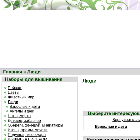
Главная
» Люди
Наборы для вышивания
Люди
Пейзаж
Цветы
Животный мир
Люди
Взрослые и дети
Ангелы и феи
Выберите интересующ
Натюрморты
Вернуться к сп
Детское, забавное
Обереги, фэн-шуй, миниатюры
Взрослые и дети
Иконы, храмы, мечети
Подушки, аксессуары
Рекомендуемые товар
ВЫШИВКА БИСЕРОМ