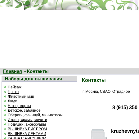
Главная
» Контакты
Наборы для вышивания
Контакты
Пейзаж
г. Москва, СВАО, Отрадное
Цветы
Животный мир
Люди
Натюрморты
8 (915) 35
Детское, забавное
Обереги, фэн-шуй, миниатюры
Иконы, храмы, мечети
Подушки, аксессуары
ВЫШИВКА БИСЕРОМ
kruzhevnyt
ВЫШИВКА ЛЕНТАМИ
КАНВА С РИСУНКОМ