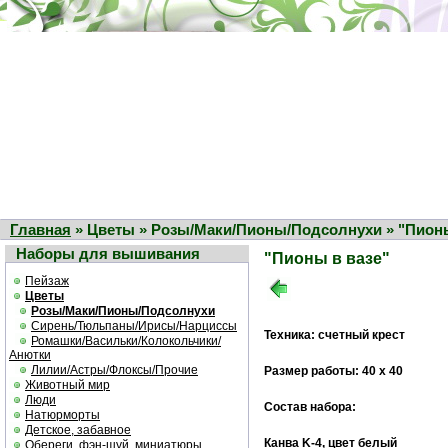
Главная
» Цветы » Розы/Маки/Пионы/Подсолнухи » "Пионы
Наборы для вышивания
"Пионы в вазе"
Пейзаж
Цветы
Розы/Маки/Пионы/Подсолнухи
Сирень/Тюльпаны/Ирисы/Нарциссы
Техника: счетный крест
Ромашки/Васильки/Колокольчики/
Анютки
Лилии/Астры/Флоксы/Прочие
Размер работы: 40 х 40
Животный мир
Люди
Состав набора:
Натюрморты
Детское, забавное
Канва K-4, цвет белый
Обереги, фэн-шуй, миниатюры