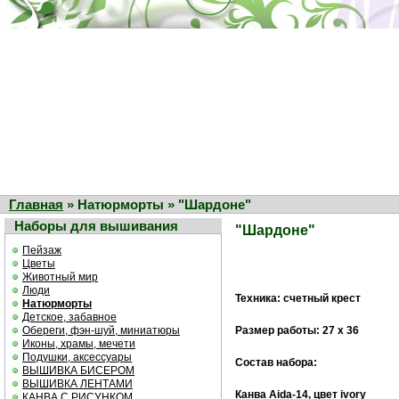
Главная
» Натюрморты » "Шардоне"
Наборы для вышивания
"Шардоне"
Пейзаж
Цветы
Животный мир
Люди
Техника: счетный крест
Натюрморты
Детское, забавное
Обереги, фэн-шуй, миниатюры
Размер работы: 27 х 36
Иконы, храмы, мечети
Подушки, аксессуары
Состав набора:
ВЫШИВКА БИСЕРОМ
ВЫШИВКА ЛЕНТАМИ
Канва Aida-14, цвет ivory
КАНВА С РИСУНКОМ