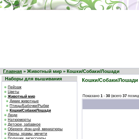
Главная
» Животный мир » Кошки/Собаки/Лошади
Наборы для вышивания
Кошки/Собаки/Лошади
Пейзаж
Цветы
Показано
1
-
30
(всего
37
позиц
Животный мир
Дикие животные
Птицы/Бабочки/Рыбки
Кошки/Собаки/Лошади
Люди
Натюрморты
Детское, забавное
Обереги, фэн-шуй, миниатюры
Иконы, храмы, мечети
Подушки, аксессуары